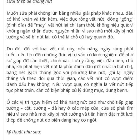
Lưới thép để chống nứt
Muốn sửa phải chống lún bằng nhiều giải pháp khác nhau, đều
có khó khăn và tốn kém. Việc đục rỗng vết nứt, đóng "gông"
(đinh đỉa) để "may" vết nứt lại chỉ tạm thời, không hiệu quả; vì
không ngăn chặn được nguyên nhân vì sao nhà mới xây bị nứt
tường và sẽ bị nứt lại, có thể là chỗ cũ hay quanh đó.
Do đó, đối với loại vết nứt này, nếu nặng, ngày càng phát
triển, nên tìm đến những đơn vị tư vấn có kinh nghiệm để nhờ
sự giúp đỡ cần thiết, chính xác. Lưu ý rằng, việc đầu tiên, chủ
nhà, khi phát hiện vết nứt là phải đánh dấu (tốt nhất là bút chì),
bằng nét gạch thẳng góc với phương khe nứt, ghi lại ngày
tháng và theo dõi qua thời gian, các vết nứt có vượt điểm
đánh dấu hay không. Nếu vượt qua, có nghĩa là vết nứt tiếp
tục phát triển, cần có biện pháp xử lý đúng mực, đúng bệnh.
Ở các vị trí nguy hiểm có khả năng nứt cao như chỗ tiếp giáp
tường – cột, tường – đà hay ở các mép cửa, cửa sổ phải tìm
hiểu vì sao nhà mới xây bị nứt tường và tiến hành đặt một lưới
thép để chống nứt do biến dạng hay co ngót.
Kỹ thuật như sau: