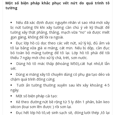
Một số biện pháp khắc phục vết nứt do quá trình tô
tường
Nếu đã xác định được nguyên nhân vì sao nhà mới xây
bị nứt tường thì khi xây tường cần chú ý về kỹ thuật để
tường xây thật phẳng, thẳng, mạch vữa “no” và được miết
gọn gàng, không để lồi ra ngoài.
Đục lớp hồ cũ dọc theo các vết nứt, xử lý kỹ, đủ ẩm và
tô lại bằng vữa già xi măng, cát mịn. Nếu bị dộp, cần đục
bỏ toàn bộ mảng tường để tô lại. Lớp hồ tô phải để tối
thiểu 7 ngày mới cho xử lý chà, trét, sơn nước.
Dùng hồ tô mác thấp (khoảng M50),cát hạt nhỏ,ít lẫn
sét.
Dùng xi măng xây tô chuyên dùng có phụ gia tạo dẻo và
chậm quá trình đông cứng.
Tưới ẩn tường thường xuyên sau khi xây khoảng 4-5
ngày.
Một số biện pháp cải tạo:
Kẻ theo đường nứt bề rộng từ 5 ly đến 1 phân, bắn keo
silicon (loại sơn lên được ) rồi sơn lại.
Đục hết lớp hồ tô,vệ sinh sạch sẽ, đóng lưới thép ,tô lại