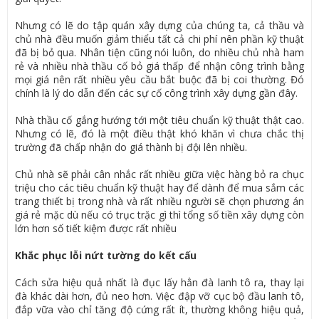
Nhưng có lẽ do tập quán xây dựng của chúng ta, cả thầu và
chủ nhà đều muốn giảm thiểu tất cả chi phí nên phần kỹ thuật
đã bị bỏ qua. Nhân tiện cũng nói luôn, do nhiều chủ nhà ham
rẻ và nhiều nhà thầu cố bỏ giá thấp để nhận công trình bằng
mọi giá nên rất nhiều yêu cầu bắt buộc đã bị coi thường. Đó
chính là lý do dẫn đến các sự cố công trình xây dựng gần đây.
Nhà thầu cố gắng hướng tới một tiêu chuẩn kỹ thuật thật cao.
Nhưng có lẽ, đó là một điều thật khó khăn vì chưa chắc thị
trường đã chấp nhận do giá thành bị đội lên nhiều.
Chủ nhà sẽ phải cân nhắc rất nhiều giữa việc hàng bỏ ra chục
triệu cho các tiêu chuẩn kỹ thuật hay để dành để mua sắm các
trang thiết bị trong nhà và rất nhiều người sẽ chọn phương án
giá rẻ mặc dù nếu có trục trặc gì thì tổng số tiền xây dựng còn
lớn hơn số tiết kiệm được rất nhiều
Khắc phục lỗi nứt tường do kết cấu
Cách sửa hiệu quả nhất là đục lấy hẳn đà lanh tô ra, thay lại
đà khác dài hơn, đủ neo hơn. Việc đập vỡ cục bộ đầu lanh tô,
đắp vữa vào chỉ tăng độ cứng rất ít, thường không hiệu quả,